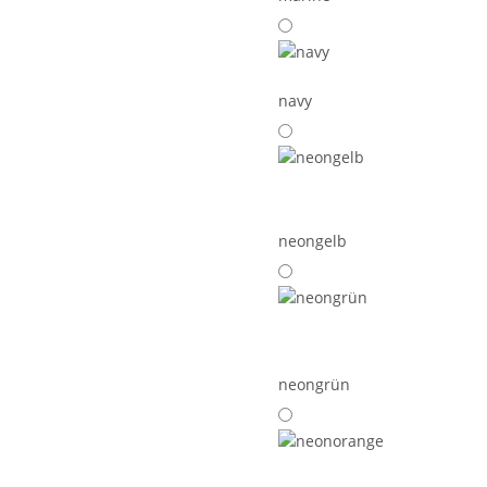
navy
neongelb
neongrün