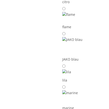
citro
flame
JAKO blau
lila
marine